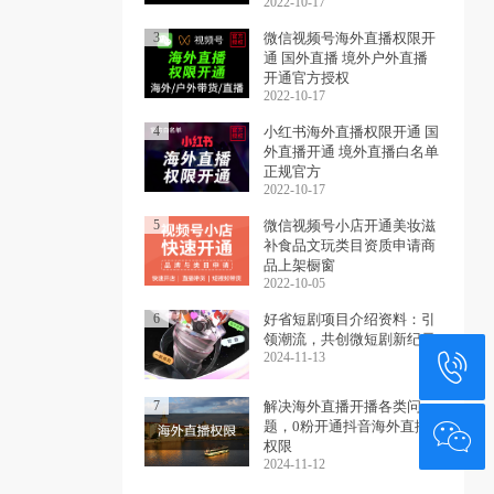
2022-10-17
3
微信视频号海外直播权限开
通 国外直播 境外户外直播
开通官方授权
2022-10-17
4
小红书海外直播权限开通 国
外直播开通 境外直播白名单
正规官方
2022-10-17
5
微信视频号小店开通美妆滋
补食品文玩类目资质申请商
品上架橱窗
2022-10-05
6
好省短剧项目介绍资料：引
领潮流，共创微短剧新纪元
2024-11-13
7
‌解决海外直播开播各类问
题，0粉开通抖音海外直播
权限
2024-11-12