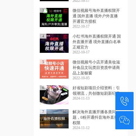
2022-10-17
3
微信视频号海外直播权限开
通 国外直播 境外户外直播
开通官方授权
2022-10-17
4
小红书海外直播权限开通 国
外直播开通 境外直播白名单
正规官方
2022-10-17
5
微信视频号小店开通美妆滋
补食品文玩类目资质申请商
品上架橱窗
2022-10-05
6
好省短剧项目介绍资料：引
领潮流，共创微短剧新纪元
2024-11-13
7
‌解决海外直播开播各类问
题，0粉开通抖音海外直播
权限
2024-11-12