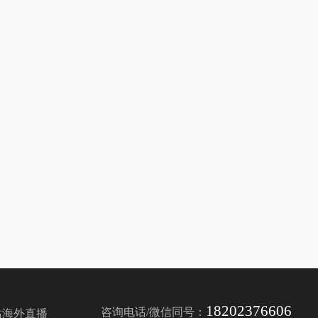
18202376606
咨询电话/微信同号：
站海外直播