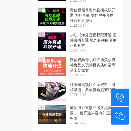
2022-10-17
3
微信视频号海外直播权限开
通 国外直播 境外户外直播
开通官方授权
2022-10-17
4
小红书海外直播权限开通 国
外直播开通 境外直播白名单
正规官方
2022-10-17
5
微信视频号小店开通美妆滋
补食品文玩类目资质申请商
品上架橱窗
2022-10-05
6
好省短剧项目介绍资料：引
领潮流，共创微短剧新纪元
2024-11-13
7
‌解决海外直播开播各类问
题，0粉开通抖音海外直播
权限
2024-11-12