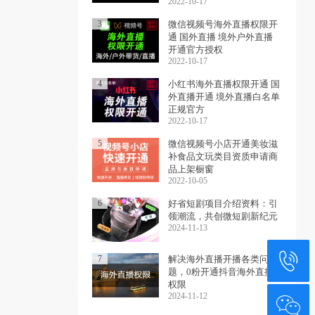
2022-10-17
3
微信视频号海外直播权限开
通 国外直播 境外户外直播
开通官方授权
2022-10-17
4
小红书海外直播权限开通 国
外直播开通 境外直播白名单
正规官方
2022-10-17
5
微信视频号小店开通美妆滋
补食品文玩类目资质申请商
品上架橱窗
2022-10-05
6
好省短剧项目介绍资料：引
领潮流，共创微短剧新纪元
2024-11-13
7
‌解决海外直播开播各类问
题，0粉开通抖音海外直播
权限
2024-11-12