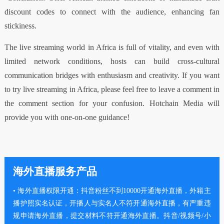
discount codes to connect with the audience, enhancing fan
stickiness.
The live streaming world in Africa is full of vitality, and even with
limited network conditions, hosts can build cross-cultural
communication bridges with enthusiasm and creativity. If you want
to try live streaming in Africa, please feel free to leave a comment in
the comment section for your confusion. Hotchain Media will
provide you with one-on-one guidance!
海外直播服务产品
• 海外直播权限开通：抖音粉丝不到10000开通海外直播，外籍主
播护照实名认证，开播人与实名人不符开通海外直播，有严重违
规申请海外直播，提交材料不符开通海外直播。抖音/视频号/小