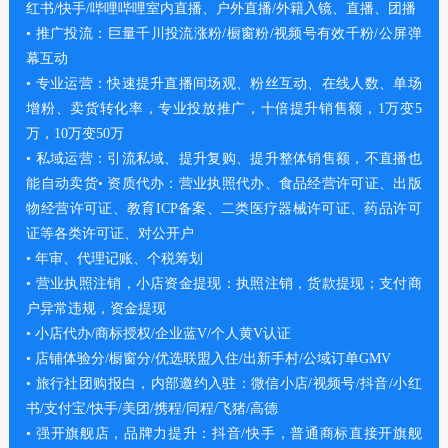
红书/快手/哔哩哔哩室内直播、户外直播/外籍入镜、直播、团播
• 推广投流：巨量千川投流涨粉/橱窗粉/视频号有效千粉/公屏弹
幕互动
• 专业运营：快速提升直播间场观、粉丝互动、在线人数、单场
增粉、卖货转化率，专业投放推广，十倍提升销售额，1万变5
万，10万变50万
• 私域运营：引流私域、提升复购、提升整体销售额，不直播也
能自动卖货• 资质代办：营业执照代办、食品经营许可证、出版
物经营许可证、教育ICP备案、二类医疗器械许可证、药品许可
证等各类许可证、对公开户
• 年审、代理记账、个税筹划
• 营业执照注销，小店资金提现：执照注销，货款提现；支付商
户异常违规，资金提现
• 小店代办/商标授权/企业蓝V/个人黄V认证
• 店铺体验分/橱窗分/优选联盟入住/出新手村/公域订单GMV
• 旅行社团购报白，内部邀约入驻：微信小店/视频号/抖音/小红
书/支付宝/快手/美团/携程/同程/飞猪/高德
• 强开旗舰店，品牌力提升：抖音/快手，普通商标直接开旗舰