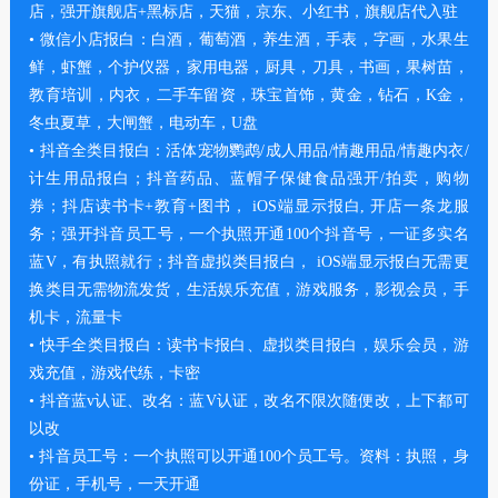
店，强开旗舰店+黑标店，天猫，京东、小红书，旗舰店代入驻
• 微信小店报白：白酒，葡萄酒，养生酒，手表，字画，水果生
鲜，虾蟹，个护仪器，家用电器，厨具，刀具，书画，果树苗，
教育培训，内衣，二手车留资，珠宝首饰，黄金，钻石，K金，
冬虫夏草，大闸蟹，电动车，U盘
• 抖音全类目报白：活体宠物鹦鹉/成人用品/情趣用品/情趣内衣/
计生用品报白；抖音药品、蓝帽子保健食品强开/拍卖，购物
券；抖店读书卡+教育+图书， iOS端显示报白, 开店一条龙服
务；强开抖音员工号，一个执照开通100个抖音号，一证多实名
蓝V，有执照就行；抖音虚拟类目报白， iOS端显示报白无需更
换类目无需物流发货，生活娱乐充值，游戏服务，影视会员，手
机卡，流量卡
• 快手全类目报白：读书卡报白、虚拟类目报白，娱乐会员，游
戏充值，游戏代练，卡密
• 抖音蓝v认证、改名：蓝V认证，改名不限次随便改，上下都可
以改
• 抖音员工号：一个执照可以开通100个员工号。资料：执照，身
份证，手机号，一天开通