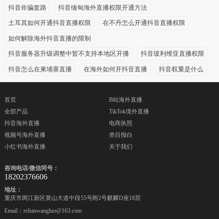
抖音诈骗套路
抖音缅甸海外直播权限开通方法
土耳其如何开通抖音直播权限
在不丹怎么开通抖音直播权限
如何解除海外抖音直播的限制
抖音服务器升级调整中暂不支持本地区开播
抖音玻利维亚直播权限
抖音怎么在柬埔寨直播
在海外如何开抖音直播
抖音权重是什么
首页
B站海外直播
全部产品
TikTok境外直播
抖音海外直播
电商执照
视频号海外直播
类目报白
小红书海外直播
关于我们
咨询电话/微信同号：
18202376606
地址：
重庆市两江新区黄山大道中段55号附2号麒麟D座18层
Email：relianwangluo@163.com