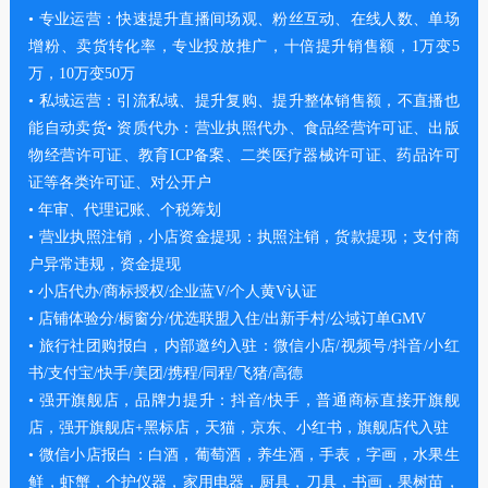
• 专业运营：快速提升直播间场观、粉丝互动、在线人数、单场
增粉、卖货转化率，专业投放推广，十倍提升销售额，1万变5
万，10万变50万
• 私域运营：引流私域、提升复购、提升整体销售额，不直播也
能自动卖货• 资质代办：营业执照代办、食品经营许可证、出版
物经营许可证、教育ICP备案、二类医疗器械许可证、药品许可
证等各类许可证、对公开户
• 年审、代理记账、个税筹划
• 营业执照注销，小店资金提现：执照注销，货款提现；支付商
户异常违规，资金提现
• 小店代办/商标授权/企业蓝V/个人黄V认证
• 店铺体验分/橱窗分/优选联盟入住/出新手村/公域订单GMV
• 旅行社团购报白，内部邀约入驻：微信小店/视频号/抖音/小红
书/支付宝/快手/美团/携程/同程/飞猪/高德
• 强开旗舰店，品牌力提升：抖音/快手，普通商标直接开旗舰
店，强开旗舰店+黑标店，天猫，京东、小红书，旗舰店代入驻
• 微信小店报白：白酒，葡萄酒，养生酒，手表，字画，水果生
鲜，虾蟹，个护仪器，家用电器，厨具，刀具，书画，果树苗，