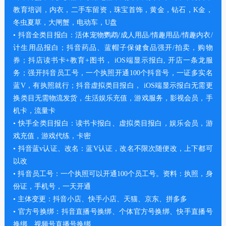
教育培训，内衣，二手车留资，珠宝首饰，黄金，钻石，K金，
冬虫夏草，大闸蟹，电动车，U盘
• 抖音全类目报白：活体宠物鹦鹉/成人用品/情趣用品/情趣内衣/
计生用品报白；抖音药品、蓝帽子保健食品强开/拍卖，购物
券；抖店读书卡+教育+图书， iOS端显示报白, 开店一条龙服
务；强开抖音员工号，一个执照开通100个抖音号，一证多实名
蓝V，有执照就行；抖音虚拟类目报白， iOS端显示报白无需更
换类目无需物流发货，生活娱乐充值，游戏服务，影视会员，手
机卡，流量卡
• 快手全类目报白：读书卡报白、虚拟类目报白，娱乐会员，游
戏充值，游戏代练，卡密
• 抖音蓝v认证、改名：蓝V认证，改名不限次随便改，上下都可
以改
• 抖音员工号：一个执照可以开通100个员工号。资料：执照，身
份证，手机号，一天开通
• 主体变更：抖音小店、快手小店、天猫、京东、拼多多
• 官方号换绑：抖音直播号换绑、个体官方号换绑、快手直播号
换绑、视频号直播号换绑