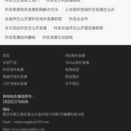
抖音怎么免费上热门
抖音意大利直播权限
抖音希腊海外直播权限解决方法
人在国外想做抖音直播怎么办
在迪拜怎么开通抖音海外直播权限
抖音企业号
在马尼拉抖音怎么开直播
抖音在迪拜怎么开通直播权限
抖音直播如何赚钱
抖音直播互动游戏
首页
B站海外直播
全部产品
TikTok境外直播
抖音海外直播
电商执照
视频号海外直播
类目报白
小红书海外直播
关于我们
咨询电话/微信同号：
18202376606
地址：
重庆市两江新区黄山大道中段55号附2号麒麟D座18层
Email：relianwangluo@163.com
Https://www.haiwaizhibo.com